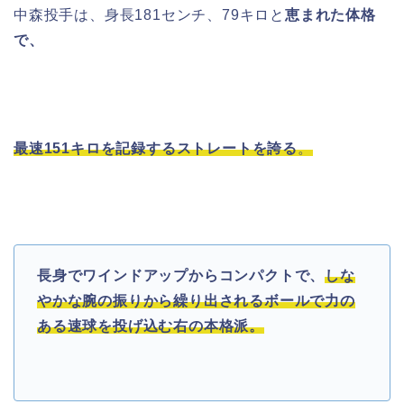
中森投手は、身長
181
センチ、79キロと
恵まれた体格
で、
最速
151
キロを記録するストレートを誇る
。
長身でワインドアップからコンパクトで、
しな
やかな腕の振りから繰り出されるボールで力の
ある速球を投げ込む右の本格派。