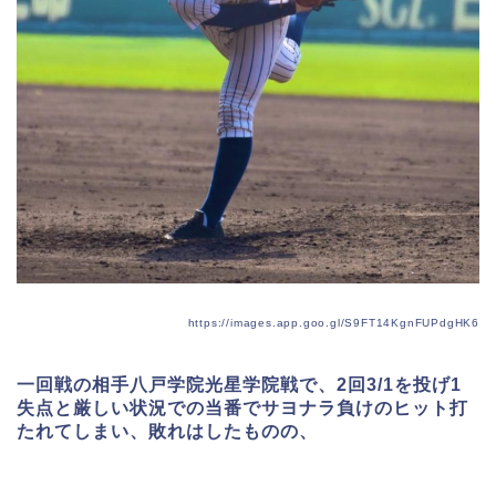
https://images.app.goo.gl/S9FT14KgnFUPdgHK6
一回戦の相手八戸学院光星学院戦で、
2
回
3/1
を投げ
1
失点と厳しい状況での当番でサヨナラ負けのヒット打
たれてしまい、敗れはしたものの、