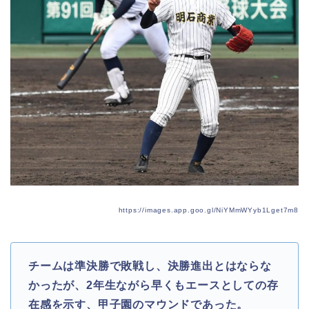
https://images.app.goo.gl/NiYMmWYyb1Lget7m8
チームは準決勝で敗戦し、決勝進出とはならな
かったが、2年生ながら早くもエースとしての存
在感を示す、甲子園のマウンドであった。