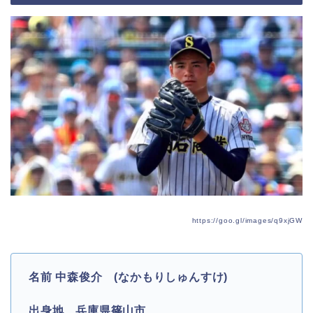
https://goo.gl/images/q9xjGW
名前
中森俊介 (なかもりしゅんすけ)
出身地
兵庫県篠山市