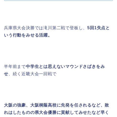
兵庫県大会決勝では滝川第二戦で登板し、
5
回
1
失点と
いう行動をみせる活躍。
半年前まで
中学生とは思えないマウンドさばきをみ
せ
、
続く近畿大会一回戦で
大阪の強豪、
大阪桐蔭高校に先発を任されるなど、
敗
れはしたものの
県大会優勝に貢献してみせたなど早く