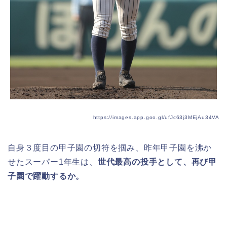
https://images.app.goo.gl/ufJc63j3MEjAu34VA
自身３度目の甲子園の切符を掴み、昨年甲子園を沸か
せたスーパー1年生は、
世代最高の投手として、再び甲
子園で躍動するか。