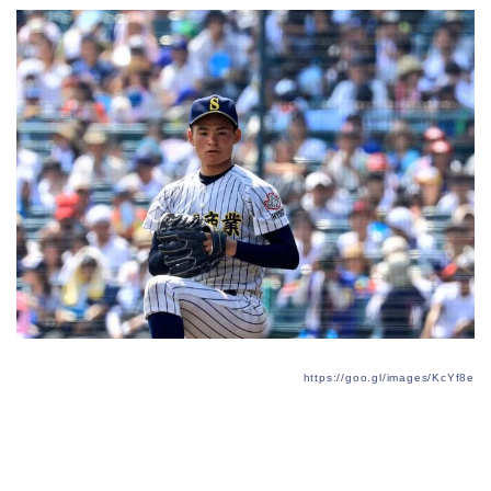
https://goo.gl/images/KcYf8e