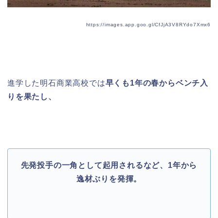
https://images.app.goo.gl/CfJjA3V8RYdo7Xmx6
進学した明石商業高校では
早くも
1
年の春からベンチ入
りを果たし、
先発投手の一角として起用されるなど、1年から
逸材ぶりを発揮。