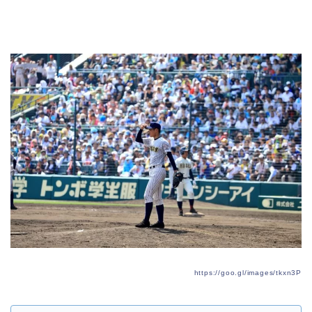
https://goo.gl/images/tkxn3P