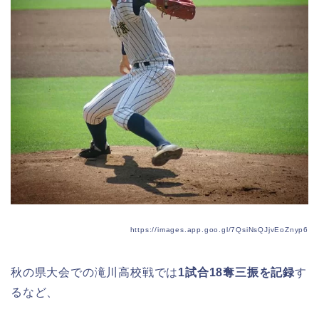
https://images.app.goo.gl/7QsiNsQJjvEoZnyp6
秋の県大会での滝川高校戦では
1
試合
18
奪三振を記録
す
るなど、