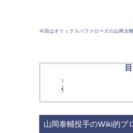
今回はオリックスバファローズの山岡太輔投
目
山岡泰輔投手の
Wiki
的プ