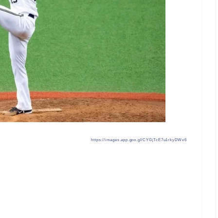
https://images.app.goo.gl/CYGjTcE7u1rkyDWv6