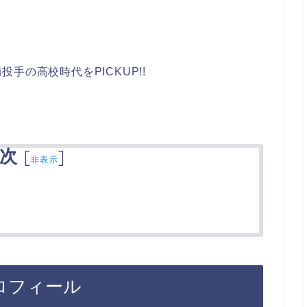
手の高校時代をPICKUP!!
次
[
]
非表示
ロフィール