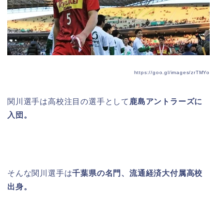
https://goo.gl/images/zrTMYo
関川選手は高校注目の選手として
鹿島アントラーズに
入団。
そんな関川選手は
千葉県の名門、流通経済大付属高校
出身。