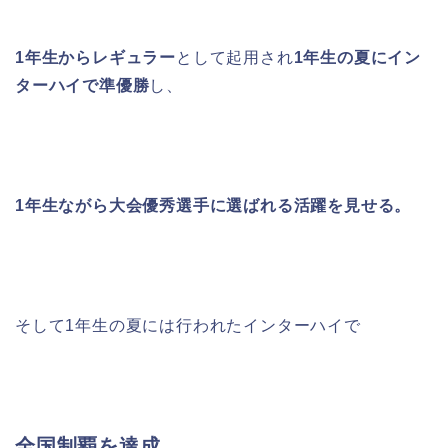
1
年生からレギュラー
として起用され
1
年生の夏にイン
ターハイで準優勝
し、
1
年生ながら大会優秀選手に選ばれる活躍を見せる。
そして
1
年生の夏には行われたインターハイで
全国制覇を達成
。