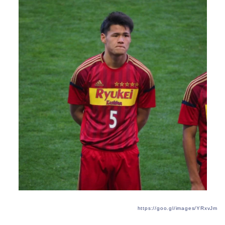
https://goo.gl/images/YRxvJm