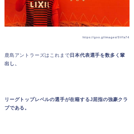
https://goo.gl/images/SVfa74
鹿島アントラーズはこれまで
日本代表選手を数多く輩
出し、
リーグトップレベルの選手が在籍するJ屈指の強豪
クラ
ブである。