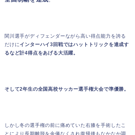
関川選手がディフェンダーながら高い得点能力を誇る
だけに
インターハイ
3
回戦ではハットトリックを達成す
るなど計
4
得点をあげる大活躍。
そして
2
年生の
全国高校サッカー選手権大会で準優勝。
しかし冬の選手権の前に痛めていた右膝を手術したこ
とにより長期離脱を余儀なくされ復帰後もなかなか調