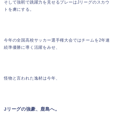
そして
強靭で跳躍力を見せるプレーは
J
リーグのスカウ
トを虜にする。
今年の全国高校サッカー選手権大会では
チームを
2
年連
続準優勝に導く活躍をみせ、
怪物と言われた逸材は今年、
Jリーグの強豪、鹿島へ。