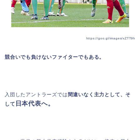
https://goo.gl/images/xZTT9h
競合いでも負けないファイターでもある。
入団したアントラーズでは
間違いなく主力として、そ
日本代表へ。
して