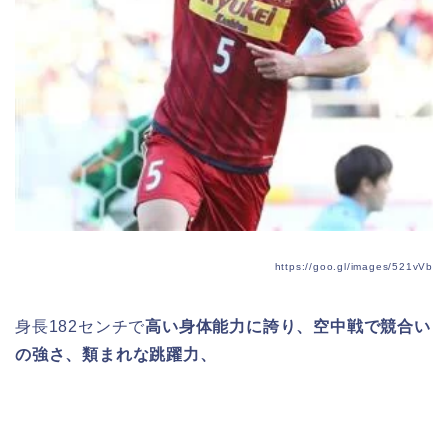
https://goo.gl/images/521vVb
身長
182
センチで
高い身体能力に誇り、空中戦で競合い
の強さ、類まれな跳躍力、