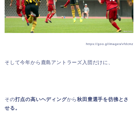
https://goo.gl/images/vfdcmz
そして今年から鹿島アントラーズ入団だけに、
その
打点の高いヘディング
から
秋田豊選手を彷彿とさ
せる。