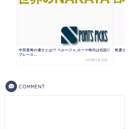
中田英寿の凄さとは!? ペルージャ,ローマ時代は伝説!!
乾貴士 
プレース...
2019年2月20日
COMMENT