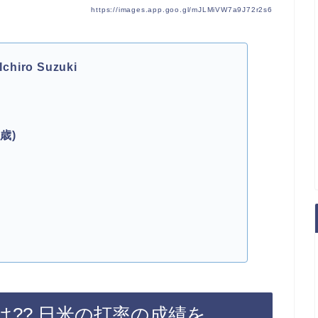
https://images.app.goo.gl/mJLMiVW7a9J72r2s6
hiro Suzuki
歳)
?? 日米の打率の成績を