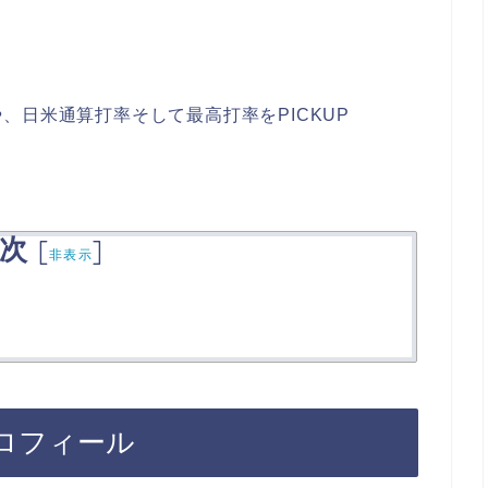
、日米通算打率そして最高打率をPICKUP
次
[
]
非表示
ロフィール