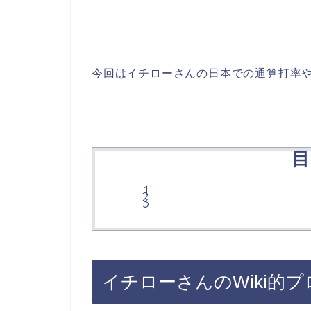
今回はイチローさんの日本での通算打率や
目
イチローさんの
Wiki
的プ