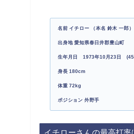
名前
イチロー
（本名
鈴木
一郎）Ic
出身地
愛知県春日井郡豊山町
生年月日 1973年10月23日 (45
身長
180cm
体重
72kg
ポジション
外野手
イチローさんの最高打率は