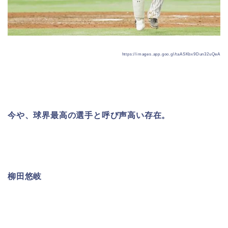
https://images.app.goo.gl/taASKbx9Dun32uQeA
今や、球界最高の選手と呼び声高い存在。
柳田悠岐