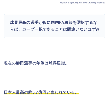
https://images.app.goo.gl/mGtuKfrcp56yenqi9
球界最高の選手が仮に国内FA移籍を選択するな
らば、カープ一択であることは間違いないはずw
現在の
柳田選手の年俸は球界屈指。
日本人最高の約
5.7
億円と言われている。