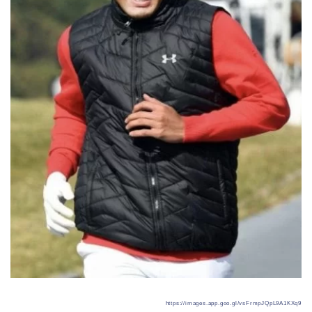
https://images.app.goo.gl/vsFrmpJQpL9A1KXq9