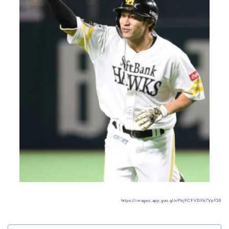
https://images.app.goo.gl/xPbjFCFVDFb7VpY36