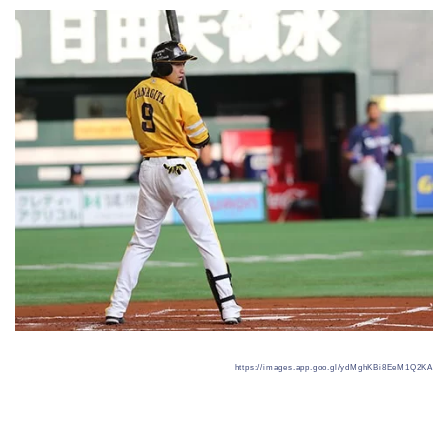
https://images.app.goo.gl/ydMghKBi8EeM1Q2KA