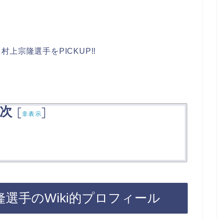
上宗隆選手をPICKUP!!
次
[
]
非表示
選手のWiki的プロフィール