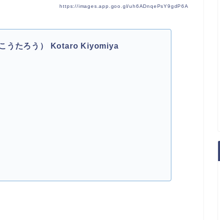
https://images.app.goo.gl/uh6ADnqePsY9gdP6A
う） Kotaro Kiyomiya