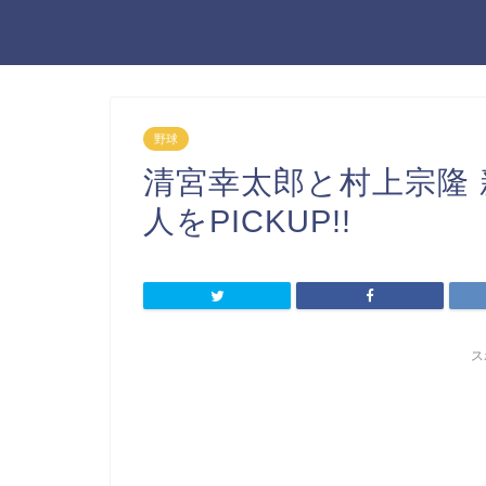
野球
清宮幸太郎と村上宗隆
人をPICKUP!!
ス