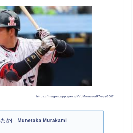
https://images.app.goo.gl/VcMwmuoaR7eqyGDi7
 Munetaka Murakami